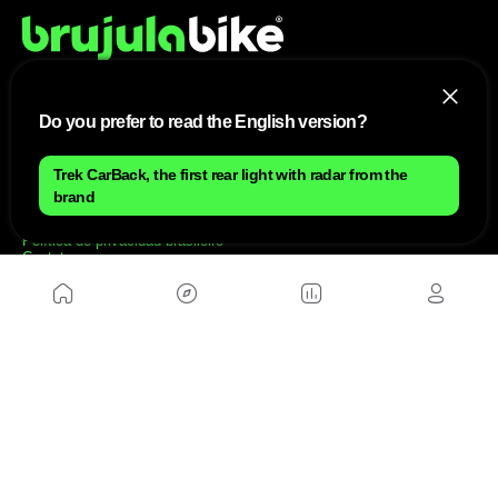
Do you prefer to read the English version?
NÓS
Mapa do site
Trek CarBack, the first rear light with radar from the
Aviso Legal Brasileiro
brand
Política de cookies Brasileiro
Anúnciate con nosotros brasileiro
Política de privacidad brasileiro
Contato
Trabalhar conosco
SITES AMIGÁVEIS
MusickMag
SIGA-NOS
Assine a nossa newsletter