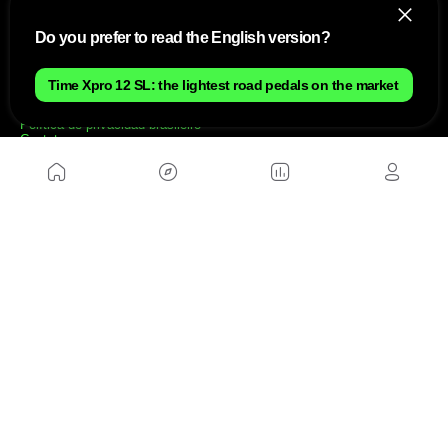
NÓS
Do you prefer to read the English version?
Mapa do site
Aviso Legal Brasileiro
Time Xpro 12 SL: the lightest road pedals on the market
Política de cookies Brasileiro
Anúnciate con nosotros brasileiro
Política de privacidad brasileiro
Contato
Trabalhar conosco
SITES AMIGÁVEIS
MusickMag
SIGA-NOS
Assine a nossa newsletter
Mandar