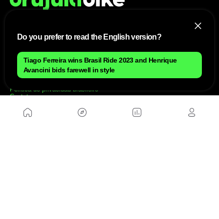
Do you prefer to read the English version?
NÓS
Mapa do site
Tiago Ferreira wins Brasil Ride 2023 and Henrique
Aviso Legal Brasileiro
Avancini bids farewell in style
Política de cookies Brasileiro
Anúnciate con nosotros brasileiro
Política de privacidad brasileiro
Contato
Trabalhar conosco
SITES AMIGÁVEIS
MusickMag
SIGA-NOS
Assine a nossa newsletter
Mandar