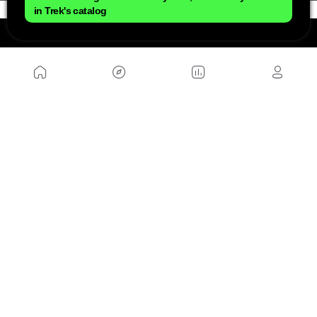
in Trek's catalog
NÓS
Mapa do site
Aviso Legal Brasileiro
Política de cookies Brasileiro
Anúnciate con nosotros brasileiro
Política de privacidad brasileiro
Contato
Trabalhar conosco
SITES AMIGÁVEIS
MusickMag
SIGA-NOS