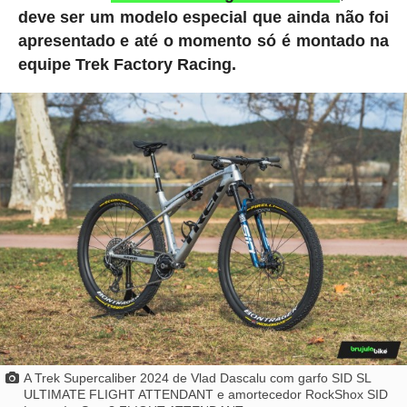
deve ser um modelo especial que ainda não foi
apresentado e até o momento só é montado na
equipe Trek Factory Racing.
A Trek Supercaliber 2024 de Vlad Dascalu com garfo SID SL
ULTIMATE FLIGHT ATTENDANT e amortecedor RockShox SID