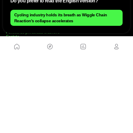
Do you prefer to read the English version?
NÓS
Mapa do site
Cycling industry holds its breath as Wiggle Chain
Aviso Legal Brasileiro
Reaction's collapse accelerates
Política de cookies Brasileiro
Anúnciate con nosotros brasileiro
Política de privacidad brasileiro
Contato
Trabalhar conosco
SITES AMIGÁVEIS
MusickMag
SIGA-NOS
Assine a nossa newsletter
Mandar