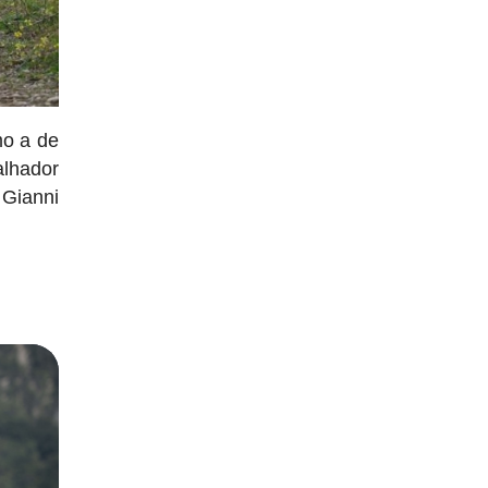
mo a de
alhador
 Gianni