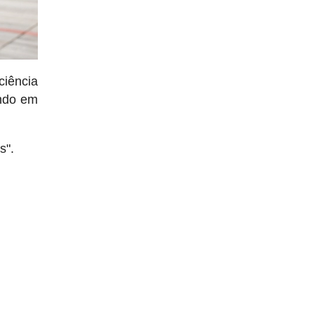
ciência
ndo em
.
s".