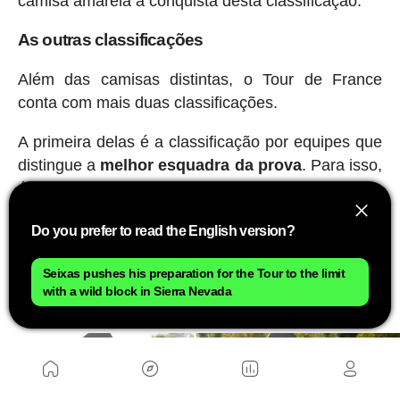
camisa amarela à conquista desta classificação.
As outras classificações
Além das camisas distintas, o Tour de France
conta com mais duas classificações.
A primeira delas é a classificação por equipes que
distingue a
melhor esquadra da prova
. Para isso,
é estabelecida uma classificação na qual são
somados os tempos dos 3 melhores corredores
Do you prefer to read the English version?
das diferentes equipes ao final de cada etapa. A
equipe líder deste ranking deve usar números
Seixas pushes his preparation for the Tour to the limit
específicos com fundo amarelo e capacete
with a wild block in Sierra Nevada
amarelo.