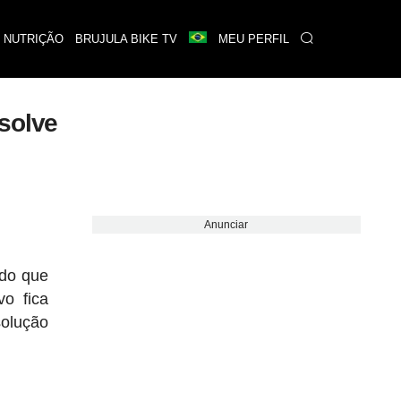
 NUTRIÇÃO
BRUJULA BIKE TV
MEU PERFIL
solve
Anunciar
ído que
o fica
solução