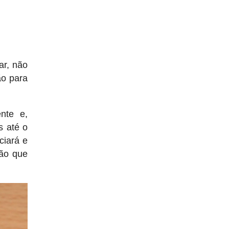
ar, não
ão para
nte e,
s até o
ciará e
ção que