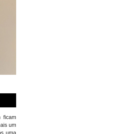
 ficam
mais um
ós uma