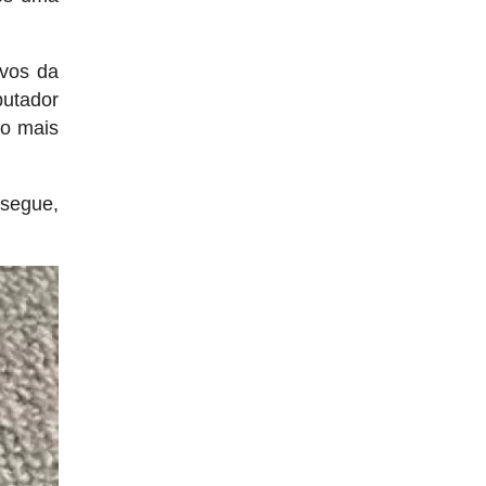
ivos da
utador
 o mais
nsegue,