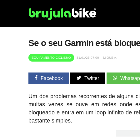
Se o seu Garmin está bloque
EQUIPAMENTO CICLISMO
31/01/25 07:00
MIGUE A.
Facebook
Twitter
Whatsa
Um dos problemas recorrentes de alguns c
muitas vezes se ouve em redes onde ess
bloqueado e entra em um loop infinito de r
bastante simples.