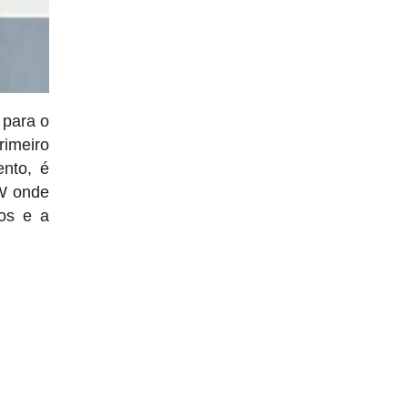
 para o
rimeiro
nto, é
W onde
os e a