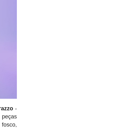
razzo
-
s peças
 fosco,