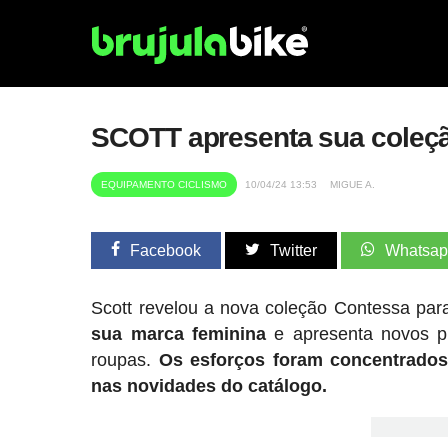
SCOTT apresenta sua coleç
EQUIPAMENTO CICLISMO
10/04/24 13:53
MIGUE A.
Facebook
Twitter
Whatsa
Scott revelou a nova coleção Contessa pa
sua marca feminina
e apresenta novos pr
roupas.
Os esforços foram concentrados
nas novidades do catálogo.