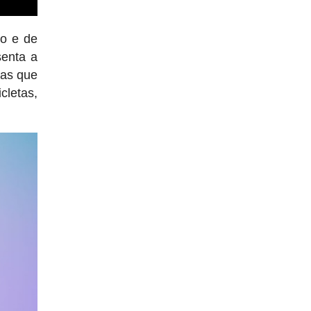
to e de
senta a
tas que
letas,