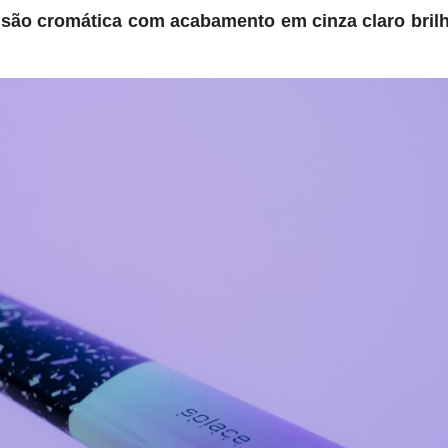
isão cromática com acabamento em cinza claro bril