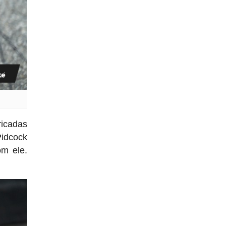
ricadas
Pidcock
om ele.