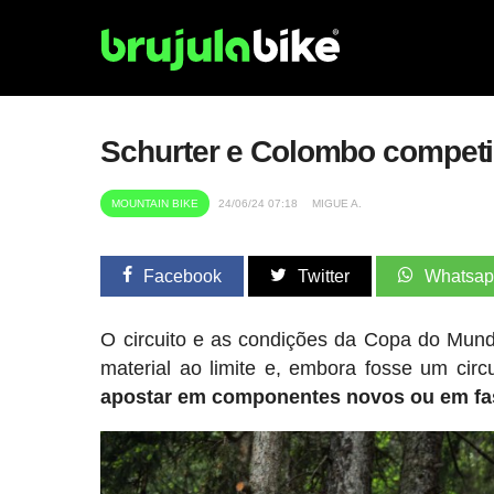
Schurter e Colombo compet
MOUNTAIN BIKE
24/06/24 07:18
MIGUE A.
Facebook
Twitter
Whatsa
O circuito e as condições da Copa do Mund
material ao limite e, embora fosse um circ
apostar em componentes novos ou em fa