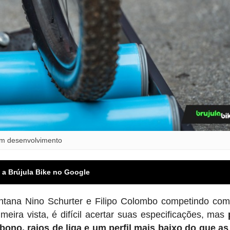
em desenvolvimento
 a Brújula Bike no Google
tana Nino Schurter e Filipo Colombo competindo com
eira vista, é difícil acertar suas especificações, mas
ono, raios de liga e um perfil mais baixo do que as