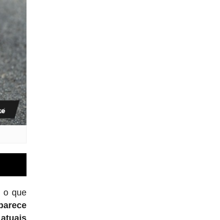
 o que
parece
 atuais