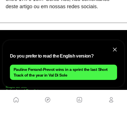
deste artigo ou em nossas redes sociais.
Do you prefer to read the English version?
Pauline Ferrand-Prevot wins in a sprint the last Short
NÓS
Track of the year in Val Di Sole
Mapa do site
Aviso Legal Brasileiro
Política de cookies Brasileiro
Anúnciate con nosotros brasileiro
Política de privacidad brasileiro
Contato
Trabalhar conosco
SITES AMIGÁVEIS