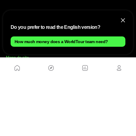
Do you prefer to read the English version?
How much money does a WorldTour team need?
NÓS
Mapa do site
Aviso Legal Brasileiro
Política de cookies Brasileiro
Anúnciate con nosotros brasileiro
Política de privacidad brasileiro
Contato
Trabalhar conosco
SITES AMIGÁVEIS
MusickMag
SIGA-NOS