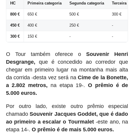
HC
Primeira categoria
Segunda categoria
Terceira cat
800 €
650 €
500 €
300 €
450 €
400 €
250 €
-
300 €
150 €
-
-
O Tour também oferece o
Souvenir Henri
Desgrange,
que é concedido ao corredor que
chegar em primeiro lugar na montanha mais alta
da corrida -desta vez será na
Cime de la Bonette,
a 2.802 metros,
na etapa 19-.
O prêmio é de
5.000 euros.
Por outro lado, existe outro prêmio especial
chamado
Souvenir Jacques Goddet, que é dado
ao primeiro a escalar o Tourmalet
-este ano, na
etapa 14-.
O prêmio é de mais 5.000 euros.