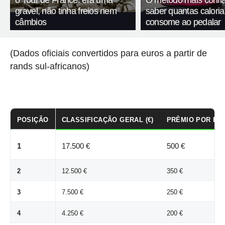
o Tour de France: era uma
O método mais confiá
gravel, não tinha freios nem
saber quantas calori
câmbios
consome ao pedalar
(Dados oficiais convertidos para euros a partir de
rands sul-africanos)
POSIÇÃO
CLASSIFICAÇÃO GERAL (€)
PRÊMIO POR ETA
1
17.500 €
500 €
2
12.500 €
350 €
3
7.500 €
250 €
4
4.250 €
200 €