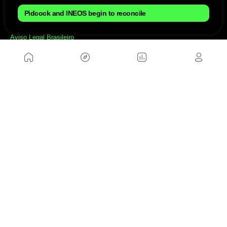
NÓS
Pidcock and INEOS begin to reconcile
Mapa do site
Aviso Legal Brasileiro
Política de cookies Brasileiro
Anúnciate con nosotros brasileiro
Política de privacidad brasileiro
Contato
Trabalhar conosco
SITES AMIGÁVEIS
MusickMag
SIGA-NOS
Assine a nossa newsletter
Mandar