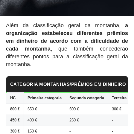
Além da classificação geral da montanha,
a
organização estabeleceu
diferentes prêmios
em dinheiro de acordo com a dificuldade de
cada montanha,
que também concederão
diferentes pontos para a classificação geral da
montanha.
CATEGORIA MONTANHAS/PRÊMIOS EM DINHEIRO
HC
Primeira categoria
Segunda categoria
Terceira cat
800 €
650 €
500 €
300 €
450 €
400 €
250 €
-
300 €
150 €
-
-