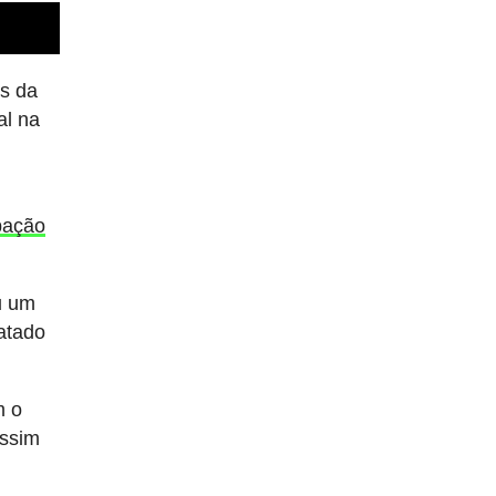
is da
al na
pação
u um
atado
m o
ssim