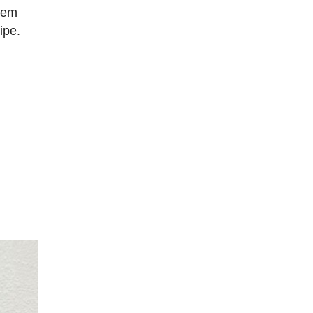
r em
ipe.