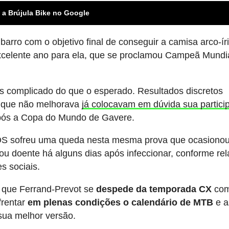
 a Brújula Bike no Google
arro com o objetivo final de conseguir a camisa arco-ír
xcelente ano para ela, que se proclamou Campeã Mundi
ais complicado do que o esperado. Resultados discretos
que não melhorava
já colocavam em dúvida sua partici
pós a Copa do Mundo de Gavere.
OS sofreu uma queda nesta mesma prova que ocasiono
u doente há alguns dias após infeccionar, conforme rel
s sociais.
 que Ferrand-Prevot se
despede da temporada CX
co
frentar
em plenas condições o calendário de MTB
e a
sua melhor versão.