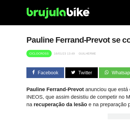
Pauline Ferrand-Prevot se 
CICLOCROSS
16/01/23 13:49
GUILHERME
Facebook
Twitter
Whatsa
Pauline Ferrand-Prevot
anunciou que está 
INEOS, que assim desistiu de competir no 
na
recuperação da lesão
e na preparação 