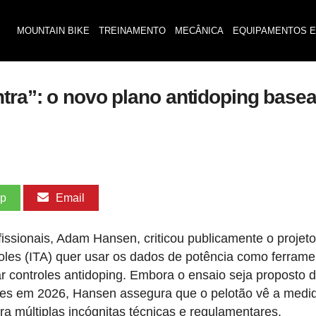
MOUNTAIN BIKE
TREINAMENTO
MECÂNICA
EQUIPAMENTOS E
ntra”: o novo plano antidoping bas
pp
Email
issionais, Adam Hansen, criticou publicamente o projeto
oles (ITA) quer usar os dados de potência como ferrame
 controles antidoping. Embora o ensaio seja proposto 
pes em 2026, Hansen assegura que o pelotão vê a medi
a múltiplas incógnitas técnicas e regulamentares.