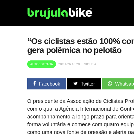
“Os ciclistas estão 100% co
gera polêmica no pelotão
AUTOESTRADA
29/01/26 16:20
MIGUE A.
Facebook
Twitter
Whatsa
O presidente da Associação de Ciclistas Prof
com o qual a Agência Internacional de Contr
acompanhamento a longo prazo para orientar
forma voluntária e comece com quatro equi
como uma nova fonte de pressão e alerta par