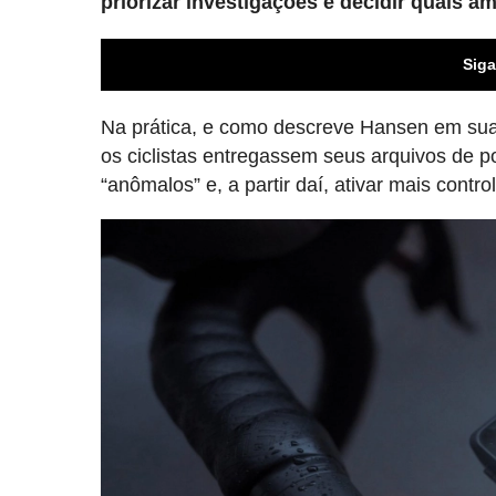
priorizar investigações e decidir quais 
Siga
Na prática, e como descreve Hansen em sua 
os ciclistas entregassem seus arquivos de 
“anômalos” e, a partir daí, ativar mais contr