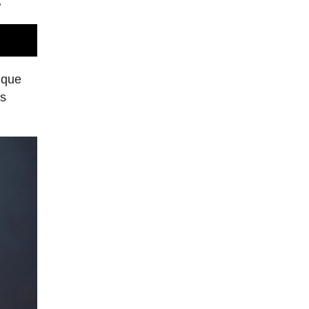
.
 que
es