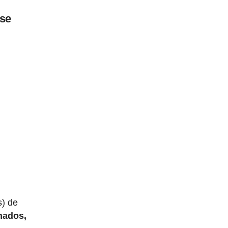
 se
s) de
onados,