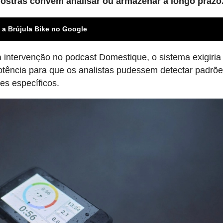
amostras convém analisar ou armazenar a longo prazo
 a Brújula Bike no Google
intervenção no podcast Domestique, o sistema exigiria
potência para que os analistas pudessem detectar padrõ
oles específicos.