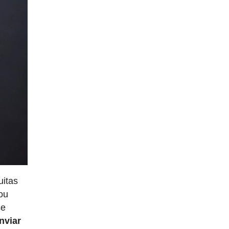
uitas
ou
se
nviar