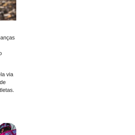
udanças
o
la via
 de
tletas.