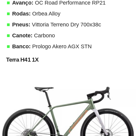
Avanço:
OC Road Performance RP21
Rodas:
Orbea Alloy
Pneus:
Vittoria Terreno Dry 700x38c
Canote:
Carbono
Banco:
Prologo Akero AGX STN
Terra H41 1X