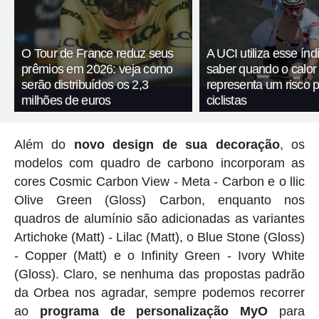
O Tour de France reduz seus
A UCI utiliza esse índ
prêmios em 2026: veja como
saber quando o calor
serão distribuídos os 2,3
representa um risco 
milhões de euros
ciclistas
Além do
novo design de sua decoração
, os
modelos com quadro de carbono incorporam as
cores Cosmic Carbon View - Meta - Carbon e o llic
Olive Green (Gloss) Carbon, enquanto nos
quadros de alumínio são adicionadas as variantes
Artichoke (Matt) - Lilac (Matt), o Blue Stone (Gloss)
- Copper (Matt) e o Infinity Green - Ivory White
(Gloss). Claro, se nenhuma das propostas padrão
da Orbea nos agradar, sempre podemos recorrer
ao
programa de personalização MyO
para