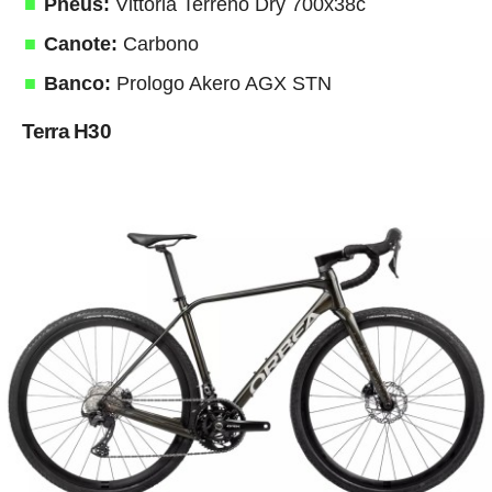
Pneus:
Vittoria Terreno Dry 700x38c
Canote:
Carbono
Banco:
Prologo Akero AGX STN
Terra H30