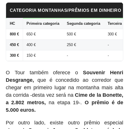
CATEGORIA MONTANHAS/PRÊMIOS EM DINHEIRO
HC
Primeira categoria
Segunda categoria
Terceira cat
800 €
650 €
500 €
300 €
450 €
400 €
250 €
-
300 €
150 €
-
-
O Tour também oferece o
Souvenir Henri
Desgrange,
que é concedido ao corredor que
chegar em primeiro lugar na montanha mais alta
da corrida -desta vez será na
Cime de la Bonette,
a 2.802 metros,
na etapa 19-.
O prêmio é de
5.000 euros.
Por outro lado, existe outro prêmio especial