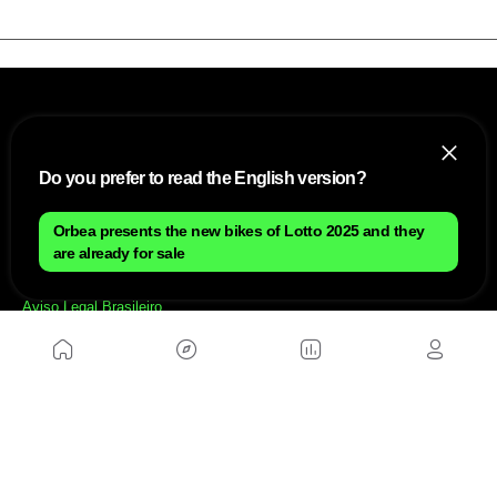
Do you prefer to read the English version?
Orbea presents the new bikes of Lotto 2025 and they
NÓS
are already for sale
Mapa do site
Aviso Legal Brasileiro
Política de cookies Brasileiro
Anúnciate con nosotros brasileiro
Política de privacidad brasileiro
Contato
Trabalhar conosco
SITES AMIGÁVEIS
MusickMag