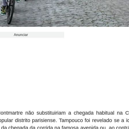
Anunciar
ontmartre não substituiriam a chegada habitual na 
popular distrito parisiense. Tampouco foi revelado se a i
da chegada da corrida na famosa avenida ou, ao contrá