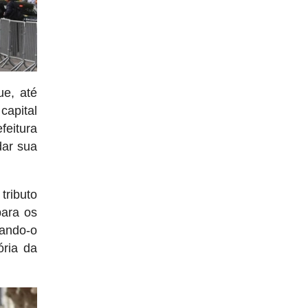
ue, até
capital
feitura
dar sua
tributo
para os
nando-o
ória da