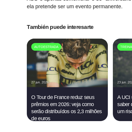
ela pretende ser um evento permanente.
También puede interesarte
AUTOESTRADA
TREIN
27 jun. 2026
23 jun. 20
O Tour de France reduz seus
A UCI 
prêmios em 2026: veja como
saber 
serão distribuídos os 2,3 milhões
um risc
de euros