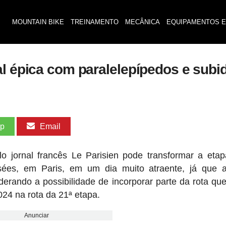
MOUNTAIN BIKE
TREINAMENTO
MECÂNICA
EQUIPAMENTOS E
al épica com paralelepípedos e sub
pp
Email
o jornal francês Le Parisien pode transformar a etapa
ées, em Paris, em um dia muito atraente, já que 
derando a possibilidade de incorporar parte da rota qu
24 na rota da 21ª etapa.
Anunciar