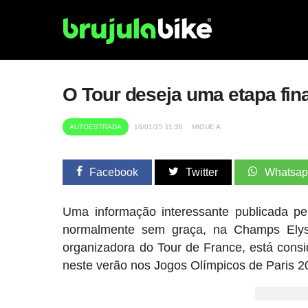
O Tour deseja uma etapa fin
AUTOESTRADA
16/01/25 11:38
MIGUE A.
Facebook
Twitter
Whatsa
Uma informação interessante publicada pel
normalmente sem graça, na Champs Elys
organizadora do Tour de France, está consi
neste verão nos Jogos Olímpicos de Paris 20