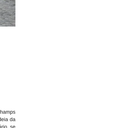
Champs
deia da
rio, se