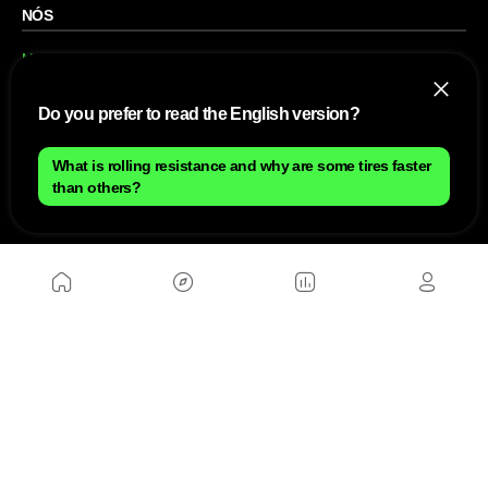
NÓS
Mapa do site
Aviso Legal Brasileiro
Política de cookies Brasileiro
Anúnciate con nosotros brasileiro
Do you prefer to read the English version?
Política de privacidad brasileiro
Contato
Trabalhar conosco
What is rolling resistance and why are some tires faster
than others?
SITES AMIGÁVEIS
MusickMag
SIGA-NOS
Assine a nossa newsletter
Mandar