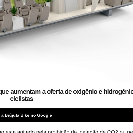
ue aumentam a oferta de oxigênio e hidrogêni
ciclistas
 a Brújula Bike no Google
está agitado pela proibição da inalação de CO2 ou pe