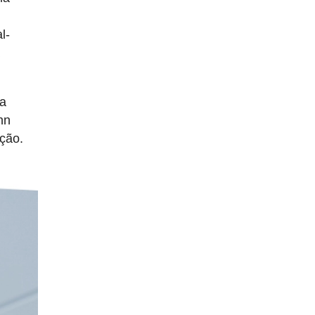
l-
a
na
hn
ação.