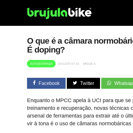
O que é a câmara normobáric
É doping?
AUTOESTRADA
24/12/25 07:15
MIGUE A.
Facebook
Twitter
Whatsa
Enquanto o MPCC apela à UCI para que se 
treinamento e recuperação, novas técnicas 
arsenal de ferramentas para extrair até o ú
vir à tona é o uso de câmaras normobáricas p