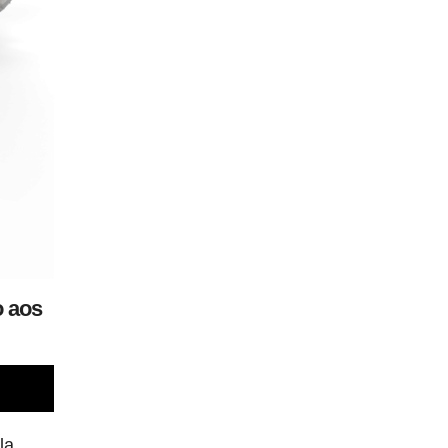
o aos
la