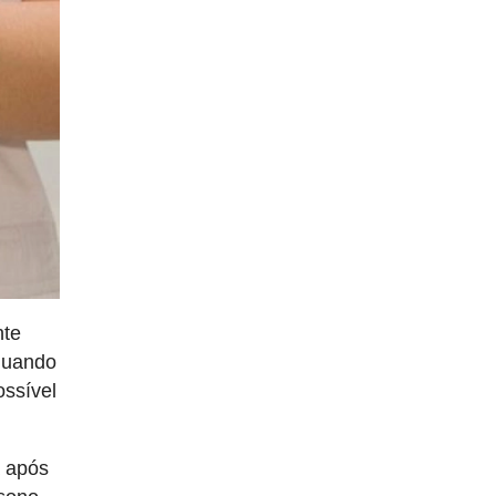
nte
 quando
ossível
a após