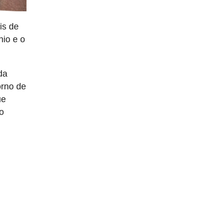
is de
nio e o
da
orno de
ue
ão