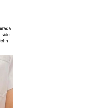
gerada
a sido
John