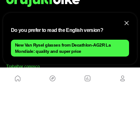
NÓS
Do you prefer to read the English version?
Mapa do site
Aviso Legal Brasileiro
New Van Rysel glasses from Decathlon-AG2R La
Política de cookies Brasileiro
Mondiale: quality and super price
Anúnciate con nosotros brasileiro
Política de privacidad brasileiro
Contato
Trabalhar conosco
SITES AMIGÁVEIS
MusickMag
SIGA-NOS
Assine a nossa newsletter
Mandar