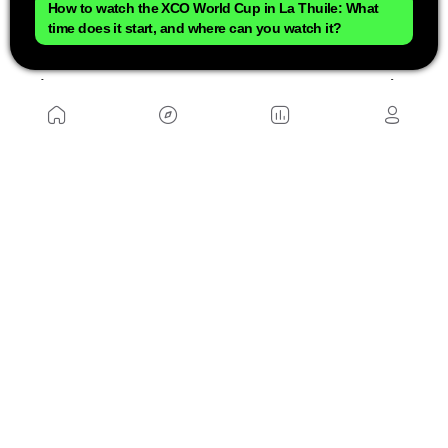
How to watch the XCO World Cup in La Thuile: What
dominou as primeiras rodadas da Copa do
time does it start, and where can you watch it?
Mundo.
Além disso, tudo indica que Hatherly competirá
com uma Giant Anthem Advanced SL 2026
completamente personalizada com as cores de
campeão do mundo. O sul-africano já utilizou o
modelo com sucesso durante a temporada
passada, incluindo sua vitória no Mundial, embora
na época ainda fosse um protótipo. A bicicleta foi
apresentada oficialmente pela Giant durante o
último inverno e La Thuile pode se tornar sua
estreia em competição dentro da Copa do Mundo
com a versão definitiva e uma decoração especial
de acordo com a camisa arco-íris.