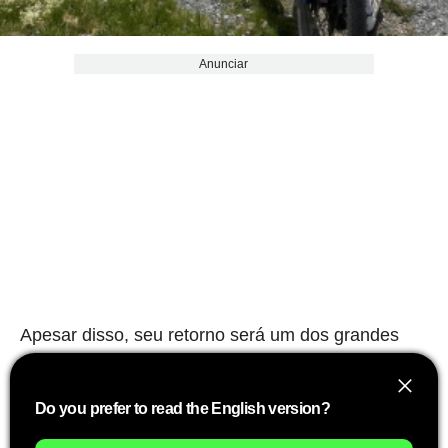
Anunciar
Apesar disso, seu retorno será um dos grandes
atrativos da segunda metade da temporada.
Ele
continua sendo o atual campeão do mundo e
Do you prefer to read the English version?
um dos poucos corredores capazes de lutar
por vitórias contra a nova geração que