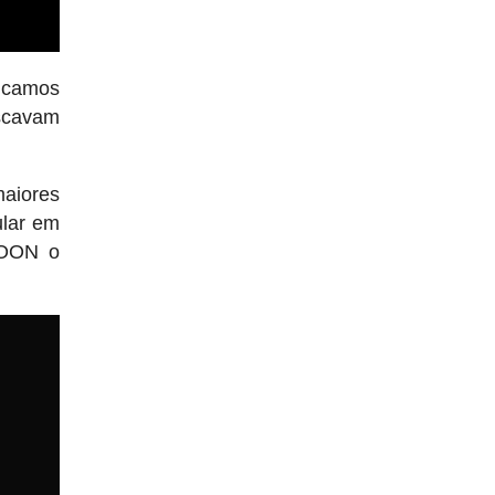
ficamos
uscavam
aiores
ular em
IOON o