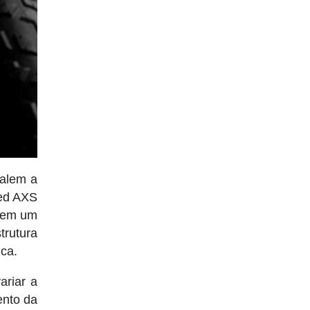
valem a
Red AXS
 em um
trutura
ca.
ariar a
ento da