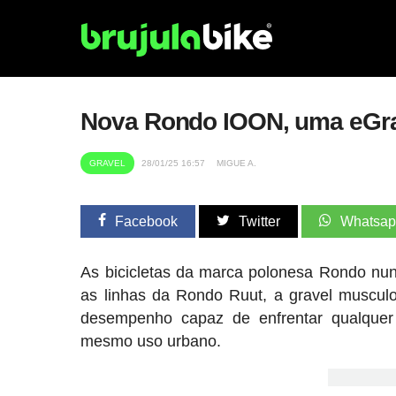
Nova Rondo IOON, uma eGrav
GRAVEL
28/01/25 16:57
MIGUE A.
Facebook
Twitter
Whatsa
As bicicletas da marca polonesa Rondo nu
as linhas da Rondo Ruut, a gravel muscu
desempenho capaz de enfrentar qualquer 
mesmo uso urbano.