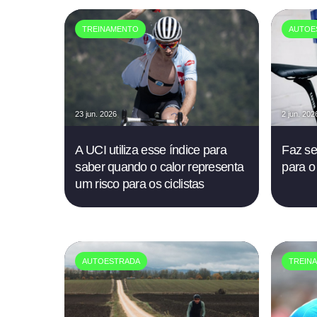
TREINAMENTO
AUTOE
23 jun. 2026
2 jun. 202
A UCI utiliza esse índice para
Faz se
saber quando o calor representa
para o
um risco para os ciclistas
AUTOESTRADA
TREIN