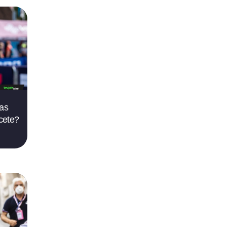
tas
cete?