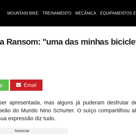
MOUNTAIN BIKE
TREINAMENTO
MECÂNICA
EQUIPAMENTOS E
a Ransom: "uma das minhas biciclet
pp
Email
er apresentada, mas alguns já puderam desfrutar de
eão do Mundo Nino Schurter. O suíço compartilhou a
ua expressão diz tudo.
Anunciar