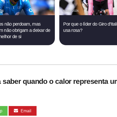
026
6 may. 2026
os não perdoam, mas
Por que o líder do Giro d'Ital
 não obrigam a deixar de
usa rosa?
melhor de si
ra saber quando o calor representa um
pp
Email