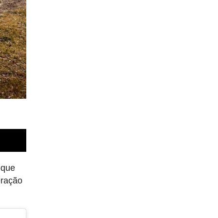
 que
eração