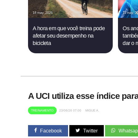
18 may. 2026
11 may. 2
A hora em que você treina pode
Os an
afetar seu desempenho na
também
bicicleta
dar o 
A UCI utiliza esse índice pa
TREINAMENTO
23/06/26 07:00
MIGUE A.
Facebook
Twitter
Whatsa