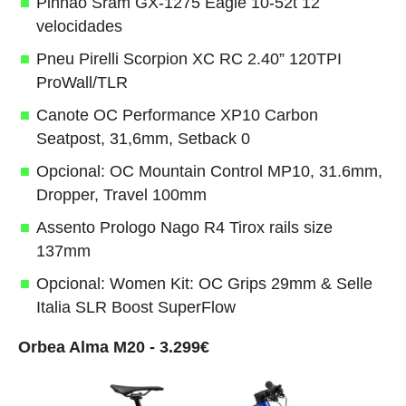
Pinhão Sram GX-1275 Eagle 10-52t 12
velocidades
Pneu Pirelli Scorpion XC RC 2.40” 120TPI
ProWall/TLR
Canote OC Performance XP10 Carbon
Seatpost, 31,6mm, Setback 0
Opcional: OC Mountain Control MP10, 31.6mm,
Dropper, Travel 100mm
Assento Prologo Nago R4 Tirox rails size
137mm
Opcional: Women Kit: OC Grips 29mm & Selle
Italia SLR Boost SuperFlow
Orbea Alma M20 - 3.299€