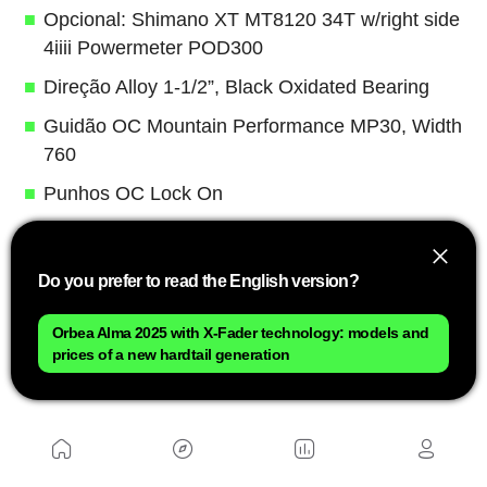
Opcional: Shimano XT MT8120 34T w/right side
4iiii Powermeter POD300
Direção Alloy 1-1/2”, Black Oxidated Bearing
Guidão OC Mountain Performance MP30, Width
760
Punhos OC Lock On
Potência OC Mountain Performance MP21, -6°
Manetes Shimano XT M8100 I-Spec EV
Do you prefer to read the English version?
Freio Shimano M6100 Disco hidráulico
Orbea Alma 2025 with X-Fader technology: models and
Opcional: Shimano XT M8100 Hydraulic Disc
prices of a new hardtail generation
Câmbio Shimano XT M8100 SGS Shadow Plus
Corrente Shimano M7100
Roda Oquo Mountain Performance MP28PRO