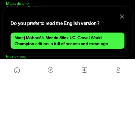
Mapa do site
Aviso Legal Brasileiro
Política de cookies Brasileiro
Anúnciate con nosotros brasileiro
Política de privacidad brasileiro
Do you prefer to read the English version?
Contato
Trabalhar conosco
Matej Mohorič's Merida Silex UCI Gravel World
Champion edition is full of secrets and meanings
SITES AMIGÁVEIS
MusickMag
SIGA-NOS
Assine a nossa newsletter
Mandar