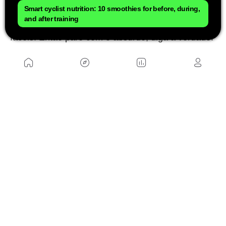
Smart cyclist nutrition: 10 smoothies for before, during,
ele é o seu mecânico
. Se você der a ele todas as
and after training
informações, seu trabalho e conserto serão mais
fáceis. Então pare com o absurdo, diga a verdade.
NÓS
Mapa do site
Aviso Legal Brasileiro
Política de cookies Brasileiro
Anúnciate con nosotros brasileiro
Política de privacidad brasileiro
Contato
Trabalhar conosco