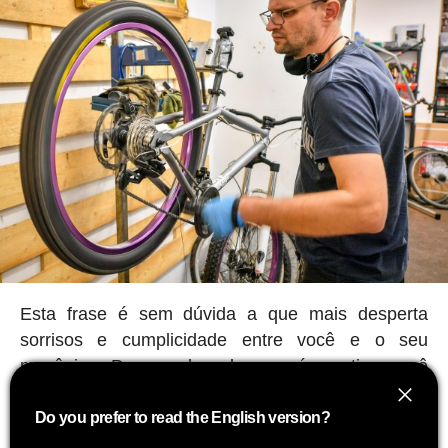
Esta frase é sem dúvida a que mais desperta
sorrisos e cumplicidade entre você e o seu
mecânico. Porque ele sabe que é mentira, você
sabe que é mentira, e um sorriso encerra o
debate. Apesar disso,
não se engane, não o
Do you prefer to read the English version?
engane, diga-lhe a verdade, ele não é um juiz,