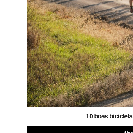
10 boas biciclet
Siga