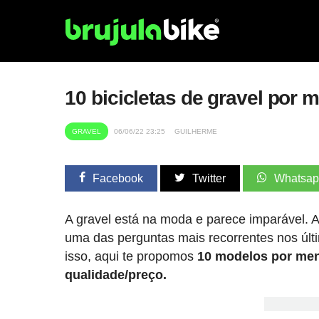
10 bicicletas de gravel por 
GRAVEL
06/06/22 23:25
GUILHERME
Facebook
Twitter
Whatsa
A gravel está na moda e parece imparável. A
uma das perguntas mais recorrentes nos úl
isso, aqui te propomos
10 modelos por men
qualidade/preço.