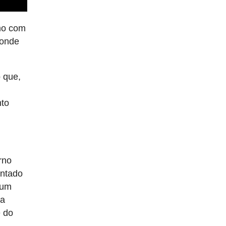
mo com
 onde
 que,
to
rno
intado
 um
 a
e do