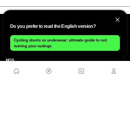
Do you prefer to read the English version?
Cycling shorts vs underwear: ultimate guide to not
ruining your outings
NÓS
Mapa do site
Aviso Legal Brasileiro
Política de cookies Brasileiro
Anúnciate con nosotros brasileiro
Política de privacidad brasileiro
Contato
Trabalhar conosco
SITES AMIGÁVEIS
MusickMag