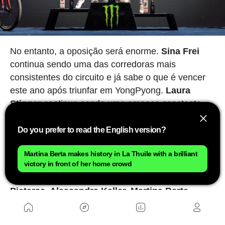
No entanto, a oposição será enorme.
Sina Frei
continua sendo uma das corredoras mais
consistentes do circuito e já sabe o que é vencer
este ano após triunfar em YongPyong.
Laura
Stigger
continua sendo uma ameaça constante
após seu triunfo em Nové Město, enquanto
Nicole
Koller, Savilia Blunk e Ronja Blöchlinger
Do you prefer to read the English version?
chegam muito perto entre si na luta pelo pódio
Martina Berta makes history in La Thuile with a brilliant
da geral.
victory in front of her home crowd
Também não convém perder de vista
Puck
Pieterse, Alessandra Keller, Martina Berta,
Gwendalyn Gibson, Madigan Munro, Mona
Mitterwallner, Jolanda Neff, Rebecca