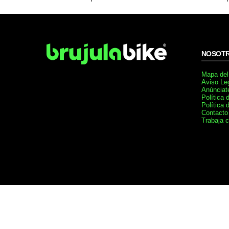
NOSOT
Mapa del 
Aviso Le
Anúnciat
Política 
Política 
Contacto
Trabaja 