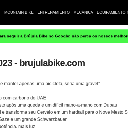
MOUNTAIN BIKE
ENTRENAMIENTO
MECÁNICA
EQUIPAMIENTO 
para seguir a Brújula Bike no Google: não perca os nossos melho
023 - brujulabike.com
que manter apenas uma bicicleta, seria uma gravel"
ipo com carbono do UAE
to após uma queda e um difícil mano-a-mano com Dubau
 e transforma seu Cervélo em um hardtail para o Nove Mesto S
 Gaze e um grande Schwarzbauer
otência, mais luz