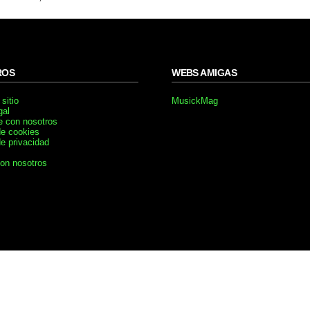
ROS
WEBS AMIGAS
sitio
MusickMag
gal
e con nosotros
de cookies
de privacidad
con nosotros