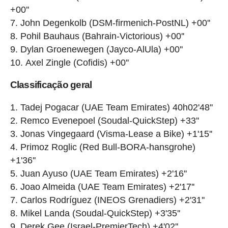
+00''
John Degenkolb (DSM-firmenich-PostNL) +00''
Pohil Bauhaus (Bahrain-Victorious) +00''
Dylan Groenewegen (Jayco-AlUla) +00''
Axel Zingle (Cofidis) +00''
Classificação geral
Tadej Pogacar (UAE Team Emirates) 40h02'48''
Remco Evenepoel (Soudal-QuickStep) +33''
Jonas Vingegaard (Visma-Lease a Bike) +1'15''
Primoz Roglic (Red Bull-BORA-hansgrohe)
+1'36''
Juan Ayuso (UAE Team Emirates) +2'16''
Joao Almeida (UAE Team Emirates) +2'17''
Carlos Rodríguez (INEOS Grenadiers) +2'31''
Mikel Landa (Soudal-QuickStep) +3'35''
Derek Gee (Israel-PremierTech) +4'02''