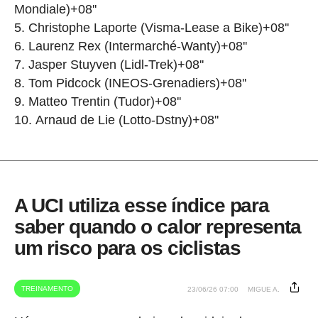
Mondiale)+08''
Christophe Laporte (Visma-Lease a Bike)+08''
Laurenz Rex (Intermarché-Wanty)+08''
Jasper Stuyven (Lidl-Trek)+08''
Tom Pidcock (INEOS-Grenadiers)+08''
Matteo Trentin (Tudor)+08''
Arnaud de Lie (Lotto-Dstny)+08''
A UCI utiliza esse índice para
saber quando o calor representa
um risco para os ciclistas
TREINAMENTO
23/06/26 07:00
MIGUE A.