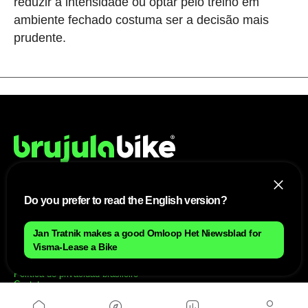
reduzir a intensidade ou optar pelo treino em
ambiente fechado costuma ser a decisão mais
prudente.
Do you prefer to read the English version?
NÓS
Mapa do site
Jan Tratnik makes a good Omloop Het Niewsblad for
Aviso Legal Brasileiro
Visma-Lease a Bike
Política de cookies Brasileiro
Anúnciate con nosotros brasileiro
Política de privacidad brasileiro
Contato
Trabalhar conosco