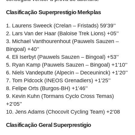
Clasificação Superprestigio Merkplas
Laurens Sweeck (Crelan – Fristads) 59’39’’
Lars Van der Haar (Baloise Trek Lions) +05’’
Michael Vanthourenhout (Pauwels Sauzen –
Bingoal) +40’’
Eli Iserbyt (Pauwels Sauzen – Bingoal) +53’’
Ryan Kamp (Pauwels Sauzen – Bingoal) +1’10’’
Niels Vandeputte (Alpecin – Deceuninck) +1’20’’
Tom Pidcock (INEOS Grenadiers) +1’25’’
Felipe Orts (Burgos-BH) +1’46’’
Kevin Kuhn (Tormans Cyclo Cross Temas)
+2’05’’
Jens Adams (Chocovit Cycling Team) +2’08
Clasificação Geral Superprestigio