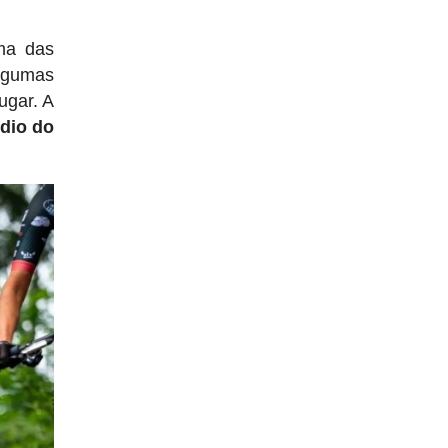
ma das
algumas
ugar. A
dio do