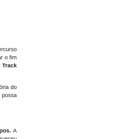
ercurso
r o fim
t Track
ória do
e possa
pos.
A
aqueceu