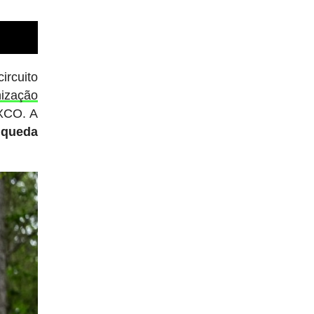
ircuito
nização
 XCO. A
a
queda