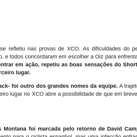
e refletiu nas provas de XCO. As dificuldades do p
, e todos concordaram em escolher a Oiz para enfrenta
 entrar em ação, repetiu as boas sensações do Shor
rceiro lugar.
ack- foi outro dos grandes nomes da equipe.
A trajet
eiro lugar no XCO abre a possibilidade de que em brev
 Montana foi marcada pelo retorno de David Cam
nto para o ciclista espanhol, mas uma infecção enfr