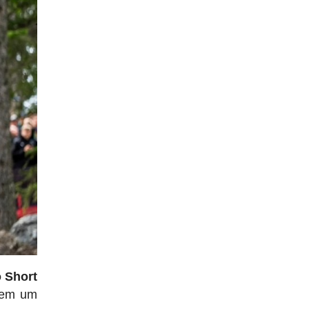
o Short
u em um