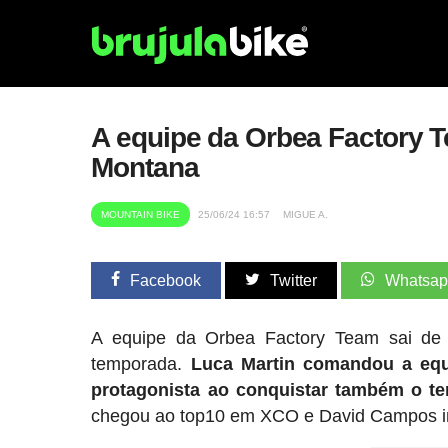
A equipe da Orbea Factory 
Montana
MOUNTAIN BIKE
25/06/24 16:57
MIGUE A.
Facebook
Twitter
Whatsa
A equipe da Orbea Factory Team sai d
temporada.
Luca Martin comandou a equ
protagonista ao conquistar também o ter
chegou ao top10 em XCO e David Campos inic