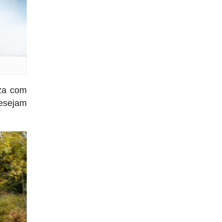
iza com
desejam