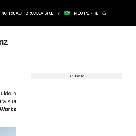
 NUTRIÇÃO
BRUJULA BIKE TV
MEU PERFIL
nz
Anunciar
luído o
ara sua
-Works