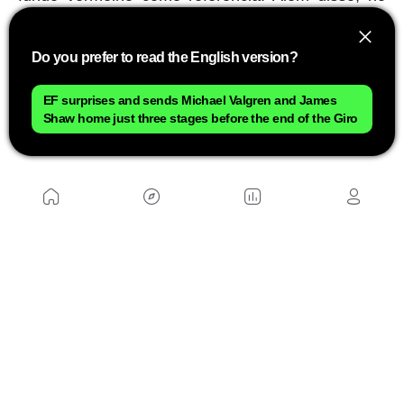
final do Tour de France, um júri escolhe o corredor
mais combativo ao longo das três semanas.
Do you prefer to read the English version?
Os últimos vencedores de cada camisa
EF surprises and sends Michael Valgren and James
Shaw home just three stages before the end of the Giro
Os vencedores das principais classificações na
edição de 2025 foram:
Camisa amarela (classificação geral): Tadej
Pogacar
Camisa verde (classificação por pontos):
Jonathan Milan
Camisa de bolinhas vermelhas (classificação de
montanha): Richard Carapaz
Camisa branca (melhor jovem): Remco
Evenepoel