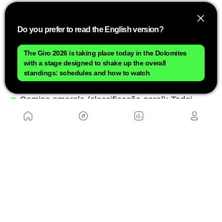
final do Tour de France, um júri escolhe o corredor
mais combativo ao longo das três semanas.
Do you prefer to read the English version?
Os últimos vencedores de cada camisa
The Giro 2026 is taking place today in the Dolomites
with a stage designed to shake up the overall
Os vencedores das principais classificações na
standings: schedules and how to watch
edição de 2025 foram:
Camisa amarela (classificação geral): Tadej
Pogacar
Camisa verde (classificação por pontos):
Jonathan Milan
Camisa de bolinhas vermelhas (classificação de
montanha): Richard Carapaz
Camisa branca (melhor jovem): Remco
Evenepoel