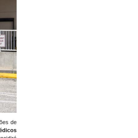
hões de
édicos