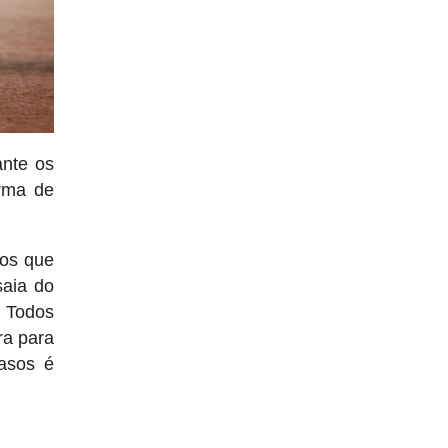
ante os
orma de
mos que
saia do
. Todos
ra para
asos é