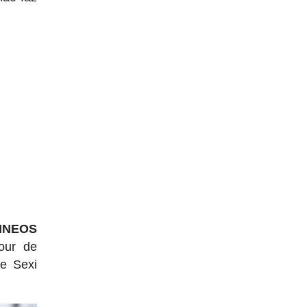
INEOS
our de
de Sexi