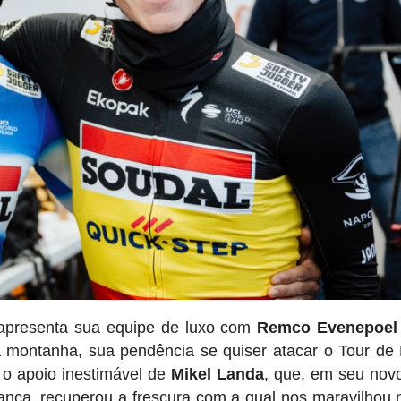
 apresenta sua equipe de luxo com
Remco Evenepoel
a montanha, sua pendência se quiser atacar o Tour de
 o apoio inestimável de
Mikel Landa
, que, em seu nov
rança, recuperou a frescura com a qual nos maravilhou 