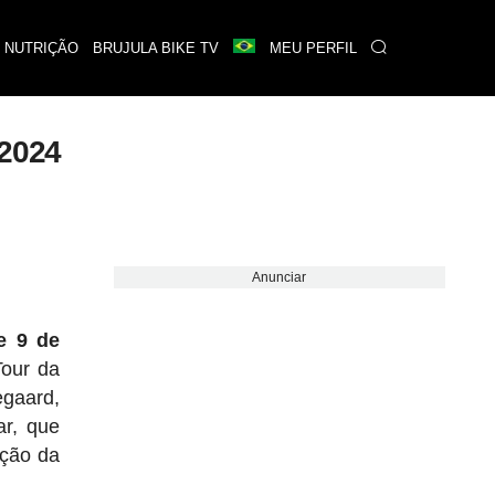
 NUTRIÇÃO
BRUJULA BIKE TV
MEU PERFIL
 2024
Anunciar
e 9 de
Tour da
egaard,
ar, que
ição da