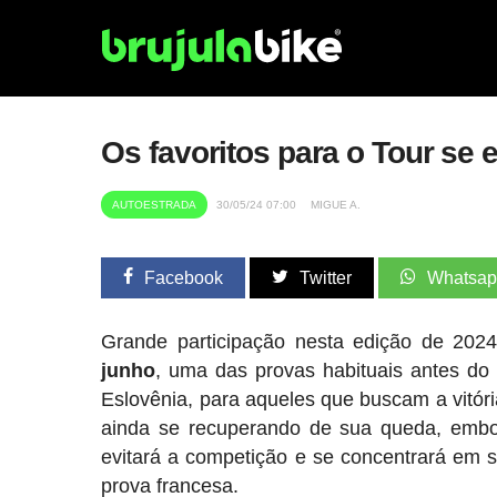
Os favoritos para o Tour se
AUTOESTRADA
30/05/24 07:00
MIGUE A.
Facebook
Twitter
Whatsa
Grande participação nesta edição de 20
junho
, uma das provas habituais antes do
Eslovênia, para aqueles que buscam a vitó
ainda se recuperando de sua queda, embor
evitará a competição e se concentrará em s
prova francesa.