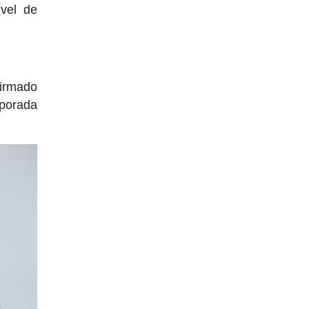
vel de
firmado
mporada