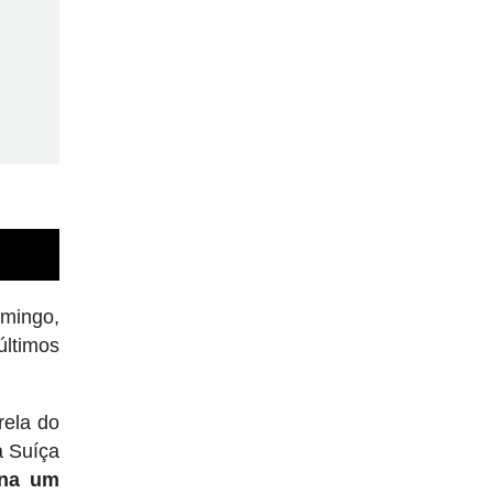
omingo,
últimos
rela do
à Suíça
rna um