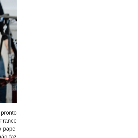
pronto
 France
o papel
não faz