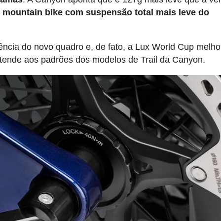
 mountain bike com suspensão total mais leve do
ncia do novo quadro e, de fato, a Lux World Cup melho
 atende aos padrões dos modelos de Trail da Canyon.