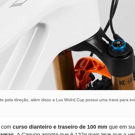
e pela direção, além disso a Lux Wolrd Cup possui uma trava para evi
a com
curso dianteiro e traseiro de 100 mm
que em su
gramas
. A Canyon aponta que é 127g mais leve que a ve