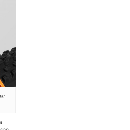
tar
a
rsão