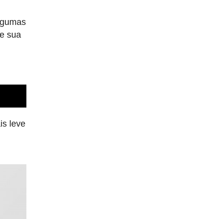
lgumas
de sua
is leve