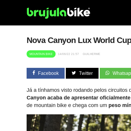
Nova Canyon Lux World Cup 
MOUNTAIN BIKE
14/06/22 21:57
GUILHERME
Facebook
Twitter
Whatsa
Já a tínhamos visto rodando pelos circuito
Canyon acaba de apresentar oficialment
de mountain bike e chega com um
peso mín