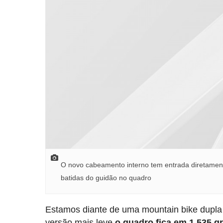
O novo cabeamento interno tem entrada diretament
batidas do guidão no quadro
Estamos diante de uma mountain bike dupl
versão mais leve
o quadro fica em 1.535 