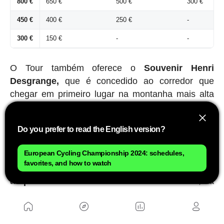
800 €
650 €
500 €
300 €
450 €
400 €
250 €
-
300 €
150 €
-
-
O Tour também oferece o
Souvenir Henri
Desgrange,
que é concedido ao corredor que
chegar em primeiro lugar na montanha mais alta
da corrida -desta vez será na
Cime de la Bonette,
a 2.802 metros,
na etapa 19-.
O prêmio é de
Do you prefer to read the English version?
5.000 euros.
European Cycling Championship 2024: schedules,
Por outro lado, existe outro prêmio especial
favorites, and how to watch
chamado
Souvenir Jacques Goddet, que é dado
ao primeiro a escalar o Tourmalet
-este ano, na
etapa 14-.
O prêmio é de mais 5.000 euros.
Prêmios da classificação de jovens: camisa