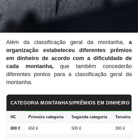
Além da classificação geral da montanha,
a
organização estabeleceu
diferentes prêmios
em dinheiro de acordo com a dificuldade de
cada montanha,
que também concederão
diferentes pontos para a classificação geral da
montanha.
CATEGORIA MONTANHAS/PRÊMIOS EM DINHEIRO
HC
Primeira categoria
Segunda categoria
Terceira cat
800 €
650 €
500 €
300 €