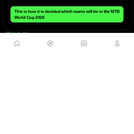
This is how it is decided which teams will be in the MTB
World Cup 2026
NÓS
Mapa do site
Aviso Legal Brasileiro
Política de cookies Brasileiro
Anúnciate con nosotros brasileiro
Política de privacidad brasileiro
Contato
Trabalhar conosco
SITES AMIGÁVEIS
MusickMag
SIGA-NOS
Assine a nossa newsletter
Mandar