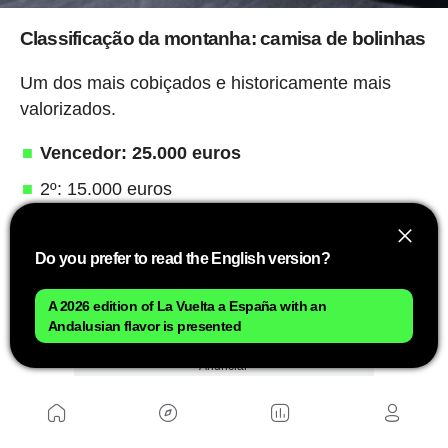
Classificação da montanha: camisa de bolinhas
Um dos mais cobiçados e historicamente mais
valorizados.
Vencedor: 25.000 euros
2º: 15.000 euros
3º: 10.000 euros
Do you prefer to read the English version?
4º: 4.000 euros
5º: 3.500 euros
A 2026 edition of La Vuelta a España with an
Andalusian flavor is presented
6º-8º: entre 3.000 e 2.000 euros
Anunciar