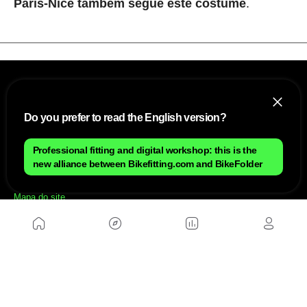
Paris-Nice também segue este costume
.
Do you prefer to read the English version?
Professional fitting and digital workshop: this is the
new alliance between Bikefitting.com and BikeFolder
NÓS
Mapa do site
Aviso Legal Brasileiro
Política de cookies Brasileiro
Anúnciate con nosotros brasileiro
Política de privacidad brasileiro
Contato
Trabalhar conosco
SITES AMIGÁVEIS