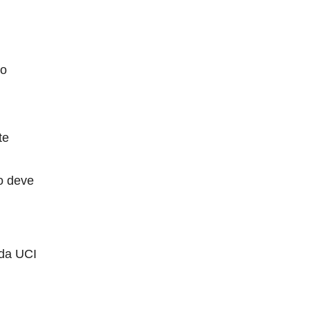
ão
te
o deve
 da UCI