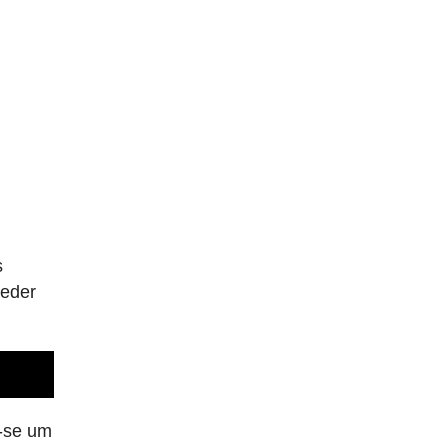
s
ceder
a-se um