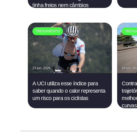
tinha freios nem câmbios
TREINAMENTO
TREIN
23 jun. 2026
18 jun. 20
A UCI utiliza esse índice para
Contra
saber quando o calor representa
trajet
um risco para os ciclistas
melhor
curvas