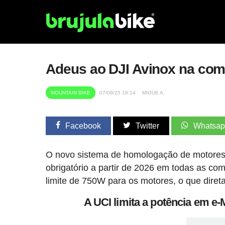
Adeus ao DJI Avinox na comp
MOUNTAIN BIKE
07/08/25 18:14
MIGUE A.
Facebook
Twitter
Whatsa
O novo sistema de homologação de motores
obrigatório a partir de 2026 em todas as c
limite de 750W para os motores, o que dire
A UCI limita a potência em 