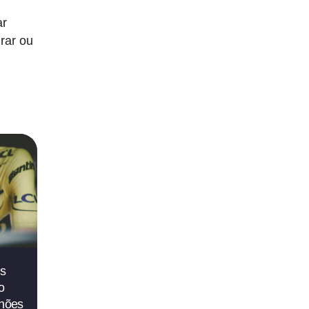
ar
irar ou
s
o
lhões