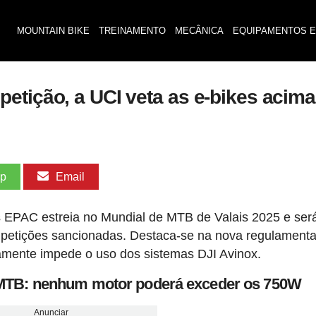
MOUNTAIN BIKE
TREINAMENTO
MECÂNICA
EQUIPAMENTOS E
etição, a UCI veta as e-bikes acim
pp
Email
 EPAC estreia no Mundial de MTB de Valais 2025 e ser
ompetições sancionadas. Destaca-se na nova regulament
tamente impede o uso dos sistemas DJI Avinox.
e-MTB: nenhum motor poderá exceder os 750W
Anunciar