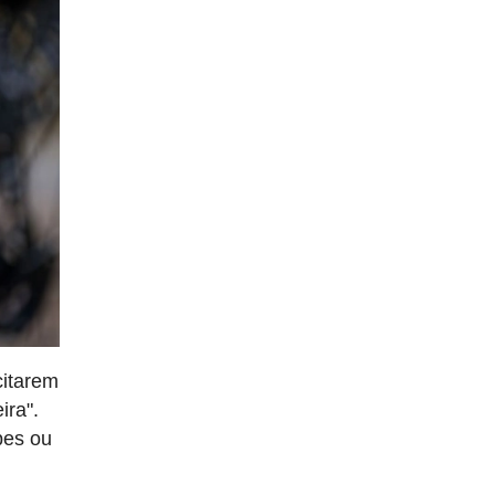
citarem
ira".
pes ou