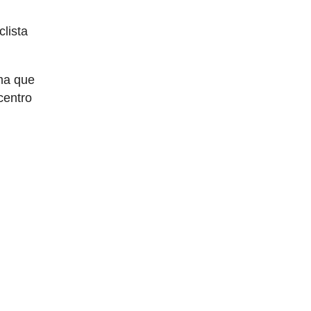
lista
ma que
centro