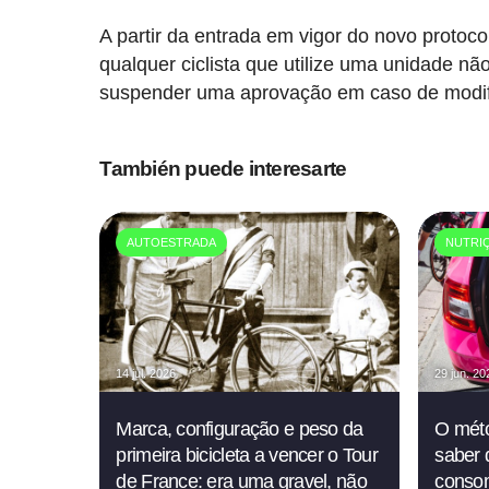
A partir da entrada em vigor do novo protoco
qualquer ciclista que utilize uma unidade não
suspender uma aprovação em caso de modif
También puede interesarte
AUTOESTRADA
NUTRI
14 jul. 2026
29 jun. 20
Marca, configuração e peso da
O méto
primeira bicicleta a vencer o Tour
saber 
de France: era uma gravel, não
conso