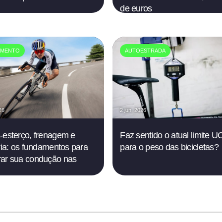
de euros
AMENTO
AUTOESTRADA
26
2 jun. 2026
-esterço, frenagem e
Faz sentido o atual limite U
ória: os fundamentos para
para o peso das bicicletas?
ar sua condução nas