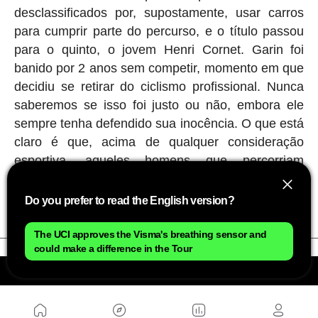
desclassificados por, supostamente, usar carros
para cumprir parte do percurso, e o título passou
para o quinto, o jovem Henri Cornet. Garin foi
banido por 2 anos sem competir, momento em que
decidiu se retirar do ciclismo profissional. Nunca
saberemos se isso foi justo ou não, embora ele
sempre tenha defendido sua inocência. O que está
claro é que, acima de qualquer consideração
esportiva, aqueles homens que percorriam
distâncias impossíveis puxando com suas pernas
‘máquinas pesadas' eram verdadeiros titãs.
Do you prefer to read the English version?
The UCI approves the Visma's breathing sensor and
could make a difference in the Tour