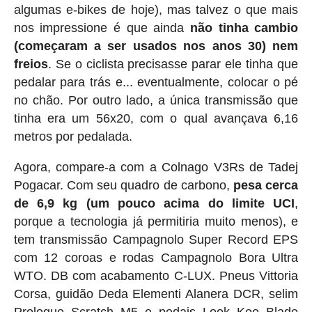
algumas e-bikes de hoje), mas talvez o que mais
nos impressione é que ainda
não tinha cambio
(começaram a ser usados nos anos 30) nem
freios
. Se o ciclista precisasse parar ele tinha que
pedalar para trás e... eventualmente, colocar o pé
no chão. Por outro lado, a única transmissão que
tinha era um 56x20, com o qual avançava 6,16
metros por pedalada.
Agora, compare-a com a Colnago V3Rs de Tadej
Pogacar. Com seu quadro de carbono,
pesa cerca
de 6,9 ​​kg (um pouco acima do limite UCI
,
porque a tecnologia já permitiria muito menos), e
tem transmissão Campagnolo Super Record EPS
com 12 coroas e rodas Campagnolo Bora Ultra
WTO. DB com acabamento C-LUX. Pneus Vittoria
Corsa, guidão Deda Elementi Alanera DCR, selim
Prologue Scratch M5 e pedais Look Keo Blade