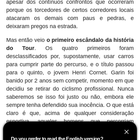
apesar dos contínuos confrontos que ocorreram
porque os torcedores de certos corredores locais
atacaram os demais com paus e pedras, e
deixaram pregos na estrada.
Mas então veio
o primeiro escândalo da história
do Tour
. Os quatro primeiros foram
desclassificados por, supostamente, usar carros
para cumprir parte do percurso, e o título passou
para o quinto, o jovem Henri Cornet. Garin foi
banido por 2 anos sem competir, momento em que
decidiu se retirar do ciclismo profissional. Nunca
saberemos se isso foi justo ou não, embora ele
sempre tenha defendido sua inocência. O que está
claro é que, acima de qualquer consideração
esportiva, aqueles homens que percorriam
distâncias impossíveis puxando com suas pernas
‘máquinas pesadas' eram verdadeiros titãs.
Do you prefer to read the English version?