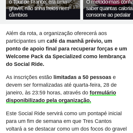
o Tour de France: era uma
O método mais confiá
gravel, não tinha freios nem
saber quantas calori
câmbios
consome ao pedalar
Além da rota, a organização oferecerá aos
participantes um
café da manhã prévio, um
ponto de apoio final para recuperar forças e um
Welcome Pack da Specialized como lembrança
do Social Ride.
As inscrições estão
limitadas a 50 pessoas
e
devem ser formalizadas até quarta-feira, 28 de
janeiro, às 23:59 horas, através do
formulário
disponibilizado pela organização.
Este Social Ride servirá como um pontapé inicial
para um fim de semana em que Tres Cantos
voltará a se destacar como um dos focos do gravel