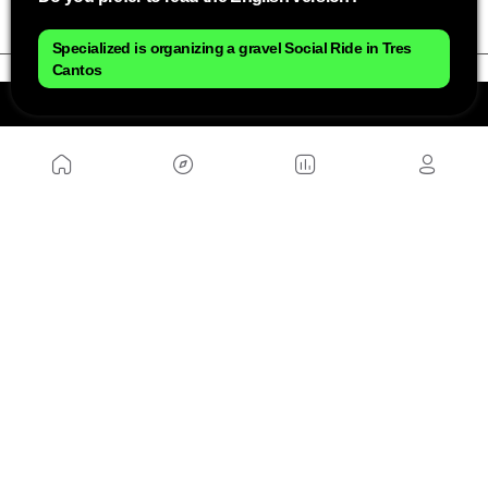
Specialized is organizing a gravel Social Ride in Tres
Cantos
NÓS
Mapa do site
Aviso Legal Brasileiro
Política de cookies Brasileiro
Anúnciate con nosotros brasileiro
Política de privacidad brasileiro
Contato
Trabalhar conosco
SITES AMIGÁVEIS