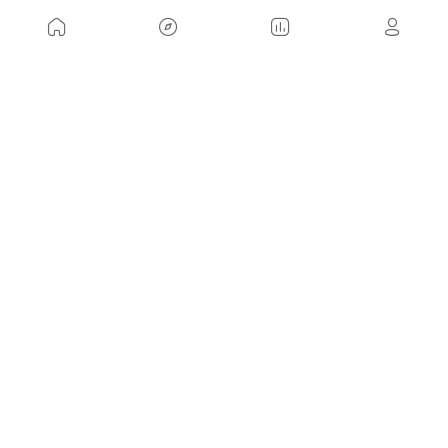
NÓS
Mapa do site
Aviso Legal Brasileiro
Política de cookies Brasileiro
Anúnciate con nosotros brasileiro
Política de privacidad brasileiro
Contato
Trabalhar conosco
SITES AMIGÁVEIS
MusickMag
SIGA-NOS
Assine a nossa newsletter
Mandar